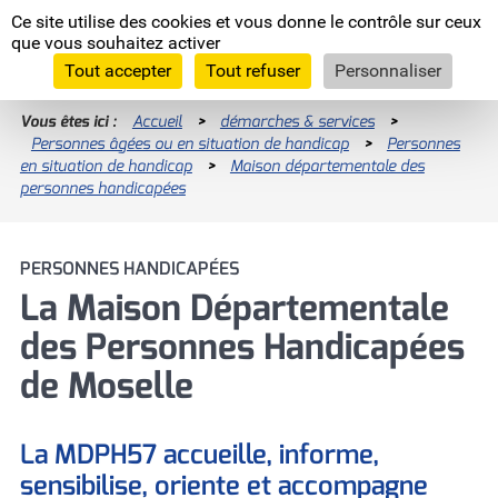
Panneau de gestion des cookies
Ce site utilise des cookies et vous donne le contrôle sur ceux
Moselle
que vous souhaitez activer
L'Euro
département
Tout accepter
Tout refuser
Personnaliser
Vous êtes ici :
Accueil
>
démarches & services
>
Personnes âgées ou en situation de handicap
Enquêtes publiques
>
Personnes
en situation de handicap
>
Maison départementale des
RECHERCHES LES PLUS FRÉQUENTES
Programme INTERREG VI
personnes handicapées
Nous recrutons
Programme INTERREG V-A Grande Région
Allocation Personnalisée d'Autonomie
PERSONNES HANDICAPÉES
La Moselle, européenne par nature
(APA)
La Maison Départementale
Les assises de l'agriculture
des Personnes Handicapées
Devenez famille d'accueil !
Comité départementaux
de Moselle
Devenir assistant maternel (H/F)
Prestation de Compensation du Handicap
(PCH)
La MDPH57 accueille, informe,
sensibilise, oriente et accompagne
Signaler un enfant en danger