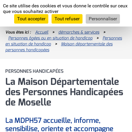
Panneau de gestion des cookies
Ce site utilise des cookies et vous donne le contrôle sur ceux
Moselle
que vous souhaitez activer
L'Euro
département
Tout accepter
Tout refuser
Personnaliser
Vous êtes ici :
Accueil
>
démarches & services
>
Personnes âgées ou en situation de handicap
Enquêtes publiques
>
Personnes
en situation de handicap
>
Maison départementale des
RECHERCHES LES PLUS FRÉQUENTES
Programme INTERREG VI
personnes handicapées
Nous recrutons
Programme INTERREG V-A Grande Région
Allocation Personnalisée d'Autonomie
PERSONNES HANDICAPÉES
La Moselle, européenne par nature
(APA)
La Maison Départementale
Les assises de l'agriculture
des Personnes Handicapées
Devenez famille d'accueil !
Comité départementaux
de Moselle
Devenir assistant maternel (H/F)
Prestation de Compensation du Handicap
(PCH)
La MDPH57 accueille, informe,
sensibilise, oriente et accompagne
Signaler un enfant en danger