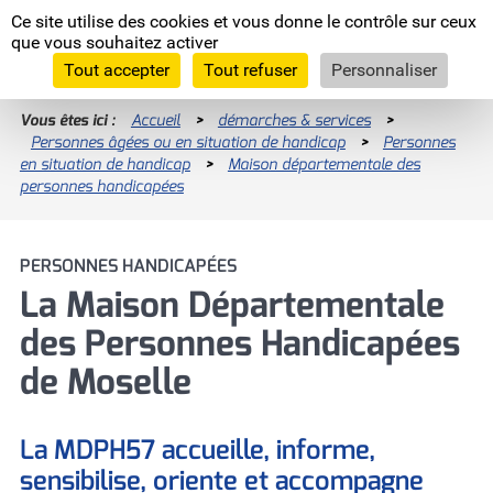
Panneau de gestion des cookies
Ce site utilise des cookies et vous donne le contrôle sur ceux
Moselle
que vous souhaitez activer
L'Euro
département
Tout accepter
Tout refuser
Personnaliser
Vous êtes ici :
Accueil
>
démarches & services
>
Personnes âgées ou en situation de handicap
Enquêtes publiques
>
Personnes
en situation de handicap
>
Maison départementale des
RECHERCHES LES PLUS FRÉQUENTES
Programme INTERREG VI
personnes handicapées
Nous recrutons
Programme INTERREG V-A Grande Région
Allocation Personnalisée d'Autonomie
PERSONNES HANDICAPÉES
La Moselle, européenne par nature
(APA)
La Maison Départementale
Les assises de l'agriculture
des Personnes Handicapées
Devenez famille d'accueil !
Comité départementaux
de Moselle
Devenir assistant maternel (H/F)
Prestation de Compensation du Handicap
(PCH)
La MDPH57 accueille, informe,
sensibilise, oriente et accompagne
Signaler un enfant en danger